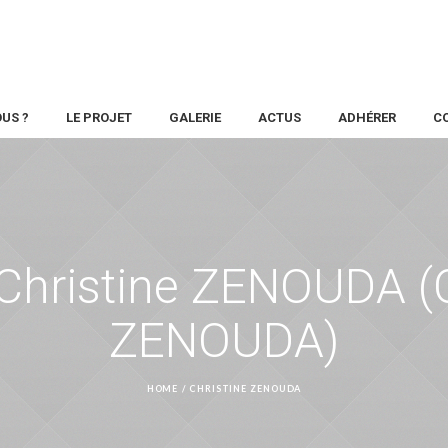
US ?
LE PROJET
GALERIE
ACTUS
ADHÉRER
C
Christine ZENOUDA
(
ZENOUDA)
HOME
/
CHRISTINE ZENOUDA