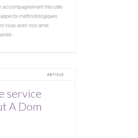
’un accompagnement très utile
es aspects méthodologiques
dez-vous avec nos amis
urnée...
ARTICLE
e service
ut A Dom