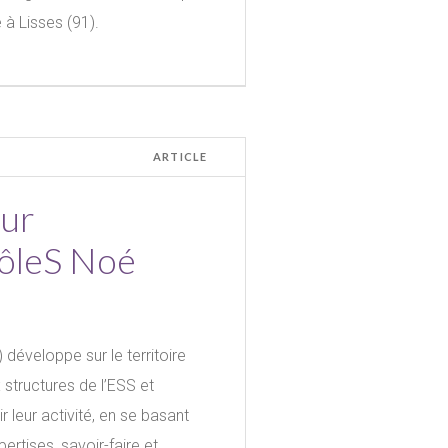
 à Lisses (91).
ARTICLE
our
PôleS Noé
développe sur le territoire
structures de l’ESS et
 leur activité, en se basant
rtises, savoir-faire et