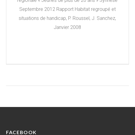
régionale « Jeunes de plus de 20 ans » Synhèse
Septembre 2012 Rapport Habitat regroupé et
situations de handicap, P. Roussel, J. Sanchez,
Janvier 2008
FACEBOOK